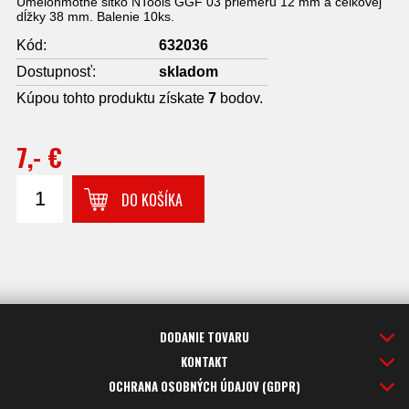
Umelohmotné sitko NTools GGF 03 priemeru 12 mm a celkovej
dĺžky 38 mm. Balenie 10ks.
Kód:
632036
Dostupnosť:
skladom
Kúpou tohto produktu získate
7
bodov.
7,- €
DO KOŠÍKA
DODANIE TOVARU
KONTAKT
OCHRANA OSOBNÝCH ÚDAJOV (GDPR)