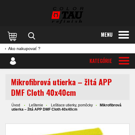
MENU
Ako nakupovať ?
KATEGÓRIE
Mikrofibrová utierka – žltá APP
DMF Cloth 40x40cm
Úvod
Leštenie
Leštiace utierky, pomôcky
Mikrofibrová
utierka – žltá APP DMF Cloth 40x40cm