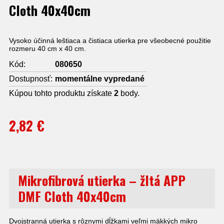
Cloth 40x40cm
Vysoko účinná leštiaca a čistiaca utierka pre všeobecné použitie
rozmeru 40 cm x 40 cm.
Kód:
080650
Dostupnosť:
momentálne vypredané
Kúpou tohto produktu získate
2
body.
2,82 €
Mikrofibrová utierka – žltá APP
DMF Cloth 40x40cm
Dvojstranná utierka s rôznymi dĺžkami veľmi mäkkých mikro