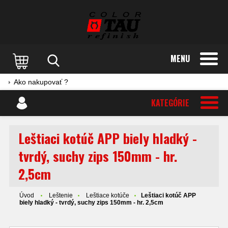
MENU
Ako nakupovať ?
KATEGÓRIE
Leštiaci kotúč APP biely hladký -
tvrdý, suchy zips 150mm - hr.
2,5cm
Úvod
Leštenie
Leštiace kotúče
Leštiaci kotúč APP
biely hladký - tvrdý, suchy zips 150mm - hr. 2,5cm