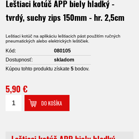
Leštiaci kotúč APP biely hladký -
tvrdý, suchy zips 150mm - hr. 2,5cm
Leštiaci kotúč na aplikáciu leštiacich pást použitím ručných
pneumatických alebo elektrických leštičiek.
Kód:
080105
Dostupnosť:
skladom
Kúpou tohto produktu získate
5
bodov.
5,90 €
DO KOŠÍKA
Leštiaci kotúč APP biely hladký -