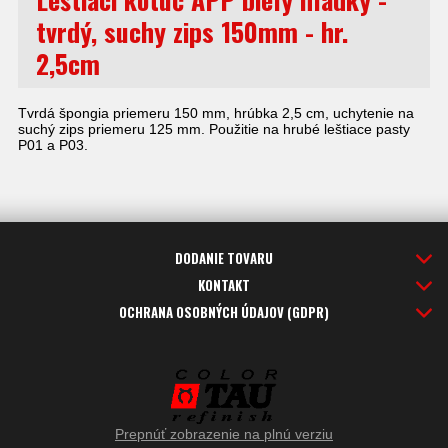
tvrdý, suchy zips 150mm - hr.
2,5cm
Tvrdá špongia priemeru 150 mm, hrúbka 2,5 cm, uchytenie na
suchý zips
priemeru 125 mm
. Použitie na hrubé leštiace pasty
P01 a P03.
DODANIE TOVARU
KONTAKT
OCHRANA OSOBNÝCH ÚDAJOV (GDPR)
Prepnúť zobrazenie na plnú verziu