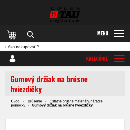
MENU
Ako nakupovať ?
KATEGÓRIE
Gumový držiak na brúsne
hviezdičky
Úvod
Brúsenie
Ostatné brusne materiály, náradie
pomôcky
Gumový držiak na brúsne hviezdičky