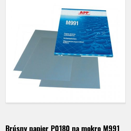
Brúsny papier P0180 na mokro M991