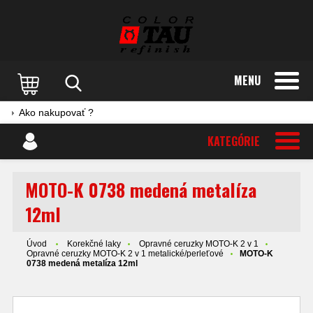
MENU
Ako nakupovať ?
KATEGÓRIE
MOTO-K 0738 medená metalíza
12ml
Úvod
Korekčné laky
Opravné ceruzky MOTO-K 2 v 1
Opravné ceruzky MOTO-K 2 v 1 metalické/perleťové
MOTO-K
0738 medená metalíza 12ml