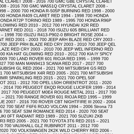
TAL CLARET 2008 - 2016 700 GMC GBE CRYSTAL CLARET
008 - 2016 700 GMC WA551Q CRYSTAL CLARET 2008 -
98 – 2000 700 HONDA R-505P BURNING RED 1998 - 2000
 700 HONDA R409 CLARET RED 1994 - 1998 700 HONDA
HONDA R72P TORINO RED 1989 - 1995 700 HONDA R96P
 GLOWING RED 2010 - 2012 700 HYUNDAI X2R RED
ARNET RED 2011 - 2018 700 ISUZU 605 BRILLIANT RED
 – 1998 700 ISUZU R413-P902-0 BRIGHT ROSE 2004 –
NT RED 2001 - 2003 700 JEEP ARH BLAZE RED CRY 2003 -
 700 JEEP PRH BLAZE RED CRY 2003 - 2010 700 JEEP QEL
BLAZE RED CRY 2003 - 2010 700 JEEP WEL INFERNO RED
 700 KIA HAT GLOWING RED 2010 - 2012 700 KIA IY SPICY
 2009 700 LAND ROVER 601 RIOJA RED 1995 – 1999 700
027 700 MAN MAN9413 SCANIA RED 2017 - 2027 700
SUBISHI GL RED 2004 - 2021 700 MITSUBISHI GS RED
21 700 MITSUBISHI X4R RED 2005 - 2021 700 MITSUBISHI
 RMR SPARKLING RED 2015 - 2021 700 OPEL 50F
T 2011 - 2012 700 OPEL L50H ORIENTROT 2011 - 2020
- 2014 700 PEUGEOT EKQD ROUGE LUCIFER 1999 - 2014
 2017 700 PEUGEOT M0E4 ROUGE METAL 2011 - 2017 700
– 2021 700 RANGE ROVER 601 RIOJA RED 1995 – 1999
2007 - 2016 700 ROVER CBT NIGHTFIRE III 2002 - 2004
002 700 SEAT F6F6 ROJO VOLCAN 1994 – 2006 Strona 73
6 700 SEAT S3M ROMANCE RED 2014 - 2020 700 SEAT
KI 0FT RADIANT RED 1989 - 2021 700 SUZUKI ZKB
R3 RED 2005 - 2021 700 TOYOTA 3T6 RED 2015 – 2021
20 700 VAUXHALL GLZ RUBINROT 2011 - 2012 700
 2020 700 VOLKSWAGEN 2K2K WILD CHERRY RED 2006 -