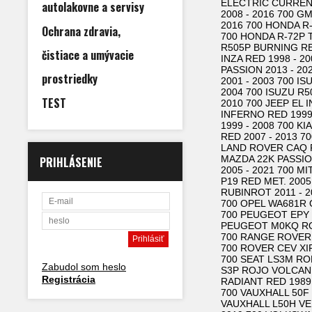
ELECTRIC CURRENT
autolakovne a servisy
2008 - 2016 700 
2016 700 HONDA R-
Ochrana zdravia,
700 HONDA R-72P T
R505P BURNING RE
čistiace a umývacie
INZA RED 1998 - 2
PASSION 2013 - 20
prostriedky
2001 - 2003 700 I
2004 700 ISUZU R5
TEST
2010 700 JEEP EL 
INFERNO RED 1999 
1999 - 2008 700 KI
RED 2007 - 2013 7
LAND ROVER CAQ RI
MAZDA 22K PASSION
PRIHLÁSENIE
2005 - 2021 700 M
P19 RED MET. 2005
RUBINROT 2011 - 2
700 OPEL WA681R 
700 PEUGEOT EPY 
PEUGEOT M0KQ ROU
700 RANGE ROVER 
700 ROVER CEV XIR
700 SEAT LS3M RO
Zabudol som heslo
S3P ROJO VOLCAN 
Registrácia
RADIANT RED 1989 
700 VAUXHALL 50F 
VAUXHALL L50H VE