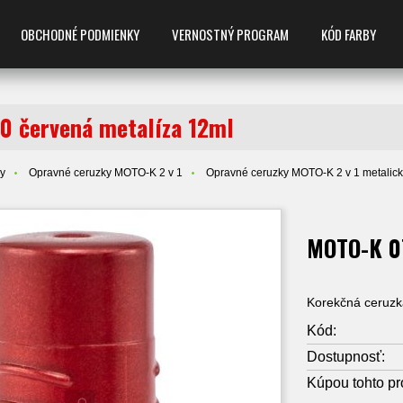
OBCHODNÉ PODMIENKY
VERNOSTNÝ PROGRAM
KÓD FARBY
 červená metalíza 12ml
ky
Opravné ceruzky MOTO-K 2 v 1
Opravné ceruzky MOTO-K 2 v 1 metalick
MOTO-K 07
Korekčná ceruzka
Kód:
Dostupnosť:
Kúpou tohto pr