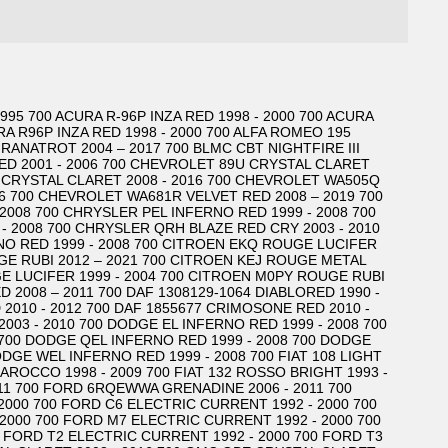
995 700 ACURA R-96P INZA RED 1998 - 2000 700 ACURA
RA R96P INZA RED 1998 - 2000 700 ALFA ROMEO 195
RANATROT 2004 – 2017 700 BLMC CBT NIGHTFIRE III
RED 2001 - 2006 700 CHEVROLET 89U CRYSTAL CLARET
 CRYSTAL CLARET 2008 - 2016 700 CHEVROLET WA505Q
6 700 CHEVROLET WA681R VELVET RED 2008 – 2019 700
2008 700 CHRYSLER PEL INFERNO RED 1999 - 2008 700
- 2008 700 CHRYSLER QRH BLAZE RED CRY 2003 - 2010
RNO RED 1999 - 2008 700 CITROEN EKQ ROUGE LUCIFER
GE RUBI 2012 – 2021 700 CITROEN KEJ ROUGE METAL
GE LUCIFER 1999 - 2004 700 CITROEN M0PY ROUGE RUBI
 2008 – 2011 700 DAF 1308129-1064 DIABLORED 1990 -
 2010 - 2012 700 DAF 1855677 CRIMOSONE RED 2010 -
003 - 2010 700 DODGE EL INFERNO RED 1999 - 2008 700
 700 DODGE QEL INFERNO RED 1999 - 2008 700 DODGE
DGE WEL INFERNO RED 1999 - 2008 700 FIAT 108 LIGHT
BAROCCO 1998 - 2009 700 FIAT 132 ROSSO BRIGHT 1993 -
011 700 FORD 6RQEWWA GRENADINE 2006 - 2011 700
2000 700 FORD C6 ELECTRIC CURRENT 1992 - 2000 700
2000 700 FORD M7 ELECTRIC CURRENT 1992 - 2000 700
 FORD T2 ELECTRIC CURRENT 1992 - 2000 700 FORD T3