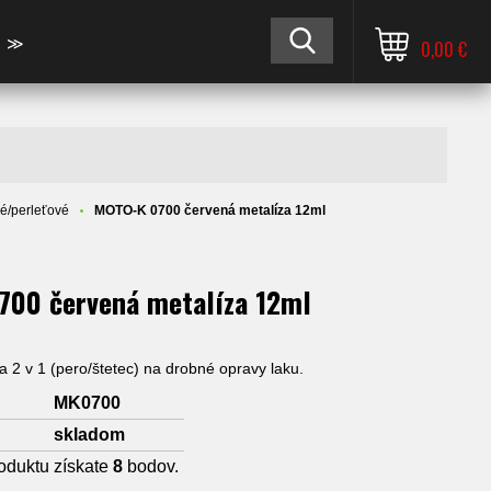
≫
0,00 €
é/perleťové
MOTO-K 0700 červená metalíza 12ml
00 červená metalíza 12ml
 2 v 1 (pero/štetec) na drobné opravy laku.
MK0700
skladom
oduktu získate
8
bodov.