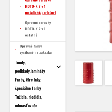
MOTO-K 2 v 1
metalické/perleťové
Opravné ceruzky
MOTO-K 2 v 1
ostatné
Opravné farby
vyrábané na zákazku
Tmely,
podklady,lamináty
Farby, číre laky,
špeciálne farby
Tužidla, riedidla,
odmasťovače