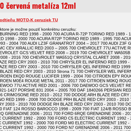
 červená metalíza 12ml
odtieňu MOTO-K ceruziek TU
 ktore je možne pouziť konkrétnu ceruzku:
BURNING RED 1998 - 2000 700 ACURA R-72P TORINO RED 1989 - 1
 1998 - 2000 700 ACURA R72P TORINO RED 1989 - 1995 700 ACU
 - 2004 700 AUDI LZ3F GRANATROT 2004 – 2017 700 AUDI Z3F G
BLMC CEV XIRALLIC RED 2003 – 2005 700 CHEVROLET 77U ACTIVE 
CHEVROLET GCS VELVET RED 2008 – 2019 700 CHEVROLET WA505B
008 - 2016 700 CHEVROLET WA551Q CRYSTAL CLARET 2008 - 201
ZE RED CRY 2003 - 2010 700 CHRYSLER EL INFERNO RED 1999 - 
ZE RED CRY 2003 - 2010 700 CHRYSLER QEL INFERNO RED 1999 
BLAZE RED CRY 2003 - 2010 Strona 71 700 CHRYSLER WEL INFE
CITROEN EKQD ROUGE LUCIFER 1999 - 2004 700 CITROEN EPY ROU
CITROEN M0E4 ROUGE METAL 2011 - 2017 700 CITROEN M0KQ ROU
AEWOO 77U ACTIVE RED 2001 - 2006 700 DAEWOO GCS VELVET RED
921-1427 PORSHE 831 2004 – 2005 700 DAF 1840266 PERSIAN RED
86 CRIMOSONE RED 2010 - 2012 700 DODGE ARH BLAZE RED CRY 2
O RED 1999 - 2008 700 DODGE PRH BLAZE RED CRY 2003 - 2010
 2003 - 2010 700 DODGE RH BLAZE RED CRY 2003 - 2010 700 DO
00 FIAT 124 ROSSO BAROCCO 1998 - 2009 700 FIAT 124/B ROSSO 
RQ GRENADINE 2006 - 2011 700 FORD 6RQE GRENADINE 2006 - 2
 CURRENT 1992 - 2000 700 FORD C5 ELECTRIC CURRENT 1992 - 
 CURRENT 1992 - 2000 700 FORD M0 ELECTRIC CURRENT 1992 - 
 CURRENT 1992 - 2000 700 FORD N7 GRENADINE 2006 - 2011 700