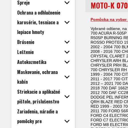
Spreje
MOTO-K 0700
Ochrana a odhlučnenie
Pomôcka na vyber 
karosérie, tesniace a
Vybrané odtiene, na
lepiace hmoty
700 ACURA R-505P 
R505P BURNING RED
Brúsenie
ROSSO PROTEO 1993
2002 - 2004 700 
Leštenie
2008 - 2016 700 
CRYSTAL CLARET 2
CHRYSLER ARH BLA
Autokozmetika
CHRYSLER PRH BLA
700 CHRYSLER RH 
Maskovanie, ochrana
1999 - 2004 700 
2011 - 2017 700 
kabín
2012 – 2021 700 D
2018 700 DAF 1662
Striekacie a aplikačné
2012 700 DAF CC2
DODGE PEL INFERN
pištole, príslušenstvo
QRH BLAZE RED CRY
RED 1999 - 2003 7
Zariadenia, náradie a
2011 700 FORD 56
FORD C4 ELECTRIC
pomôcky pre
FORD C7 ELECTRIC
FORD M8 ELECTRIC