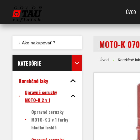
ÚVOD
MOTO-K 0700
Ako nakupovať ?
Úvod
Korekčné la
KATEGÓRIE
Korekčné laky
Opravné ceruzky
MOTO-K 2 v 1
Opravné ceruzky
MOTO-K 2 v 1 farby
hladké lesklé
Opravné ceruzky